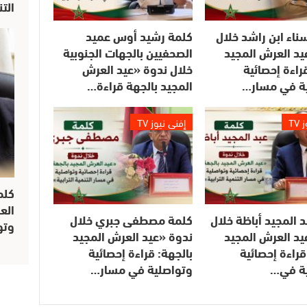
الت
ناء ابن راشد خلال
كلمة رشيد أوس عميد
يد العرش المجيد
الصحفيين بالجهات الجنوبية
راءة إحصائية
خلال ندوة «عيد العرش
ة في مسار…
المجيد بالجهة قراءة…
TV
إفني نيوز TV
كلم
الع
 المجيد أباظة خلال
كلمة مصطفى جبري خلال
وتو
يد العرش المجيد
ندوة «عيد العرش المجيد
قراءة إحصائية
بالجهة: قراءة إحصائية
ة في…
وتواصلية في مسار…