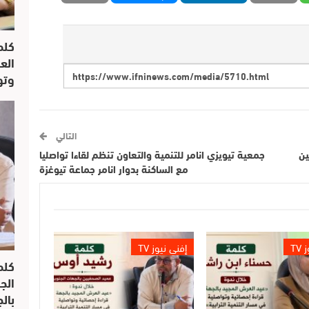
كلم
الع
وتو
التالي
ين
جمعية تيويزي انامر للتنمية والتعاون تنظم لقاءا تواصليا
مع الساكنة بدوار انامر جماعة تيوغزة
TV
إفني نيوز TV
كلم
الج
بال