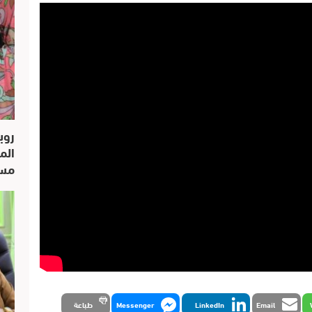
روب
الم
مسار
Email
LinkedIn
Messenger
طباعة