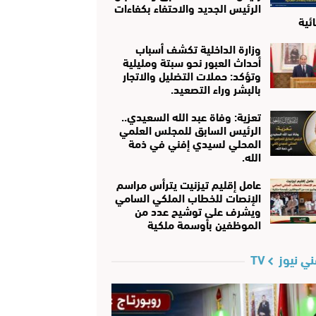
الرئيس الجديد والاحتفاء بكفاءات
ئية
وزارة الداخلية تكشف أسباب
أحداث العبور نحو سبتة ومليلية
وتؤكد: حملات التضليل والاتجار
بالبشر وراء التصعيد.
تعزية: وفاة عبد الله السعيدي..
الرئيس السابق للمجلس العلمي
المحلي لسيدي إفني في ذمة
الله.
عامل إقليم تيزنيت يترأس مراسم
الإنصات للخطاب الملكي السامي
ويشرف على توشيح عدد من
الموظفين بأوسمة ملكية
ي نيوز TV