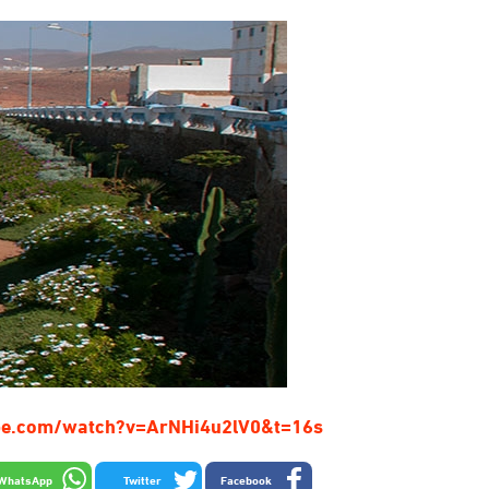
be.com/watch?v=ArNHi4u2lV0&t=16s
WhatsApp
Twitter
Facebook