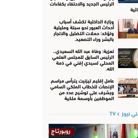
الرئيس الجديد والاحتفاء بكفاءات
ئية
وزارة الداخلية تكشف أسباب
أحداث العبور نحو سبتة ومليلية
وتؤكد: حملات التضليل والاتجار
بالبشر وراء التصعيد.
تعزية: وفاة عبد الله السعيدي..
الرئيس السابق للمجلس العلمي
المحلي لسيدي إفني في ذمة
الله.
عامل إقليم تيزنيت يترأس مراسم
الإنصات للخطاب الملكي السامي
ويشرف على توشيح عدد من
الموظفين بأوسمة ملكية
ي نيوز TV