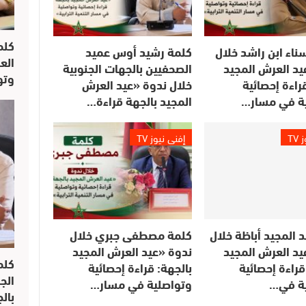
كلم
ناء ابن راشد خلال
كلمة رشيد أوس عميد
الع
يد العرش المجيد
الصحفيين بالجهات الجنوبية
وتو
راءة إحصائية
خلال ندوة «عيد العرش
ة في مسار…
المجيد بالجهة قراءة…
TV
إفني نيوز TV
 المجيد أباظة خلال
كلمة مصطفى جبري خلال
يد العرش المجيد
ندوة «عيد العرش المجيد
كلم
قراءة إحصائية
بالجهة: قراءة إحصائية
الج
ة في…
وتواصلية في مسار…
بال