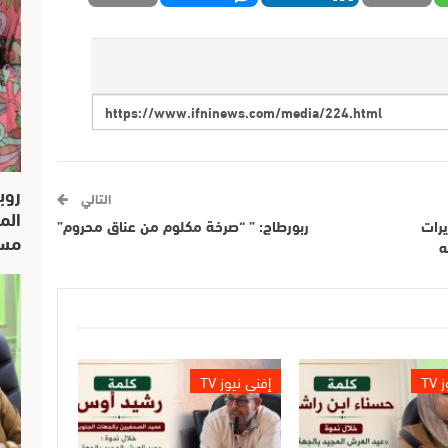
روب
التالي
الم
يرات
ربورطاج: ” “صرخة مكلوم من عناق محروم”
مسار
ه
TV
إفني نيوز TV