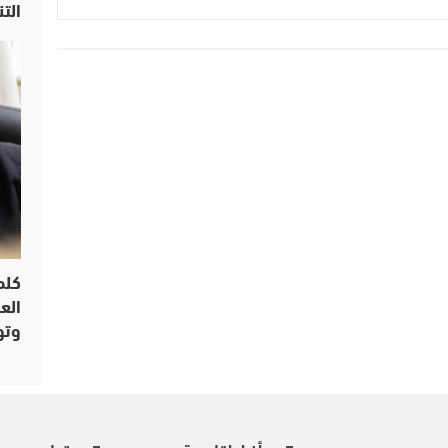
الت
كلم
الع
وتو