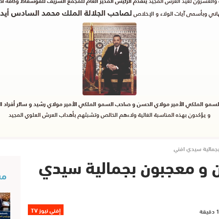
بجمالية سيدي افني
ن و معجبون بجمالية سيدي
مس
إفني نيوز TV