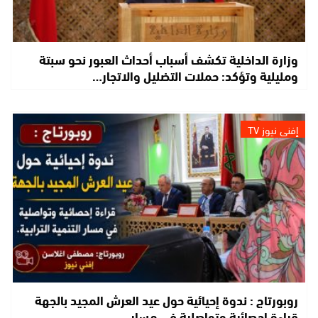
وزارة الداخلية تكشف أسباب أحداث العبور نحو سبتة
ومليلية وتؤكد: حملات التضليل والاتجار…
إفني نيوز TV
روبورتاج : ندوة إحيائية حول عيد العرش المجيد بالجهة
قراءة إحصائية وتواصلية في مسار…