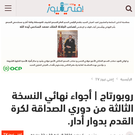
الرئيسية
إفني نيوز TV
روبورتاج | أجواء نهائي النسخة
الثالثة من دوري الصداقة لكرة
القدم بدوار أدار.
إفني نيوز TV
نشر في
4 يونيو 2026 الساعة 10 و 32 دقيقة