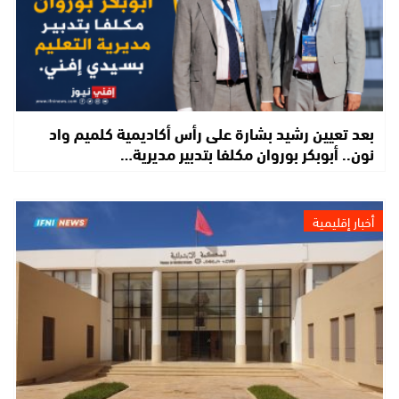
بعد تعيين رشيد بشارة على رأس أكاديمية كلميم واد
نون.. أبوبكر بوروان مكلفا بتدبير مديرية…
أخبار إقليمية