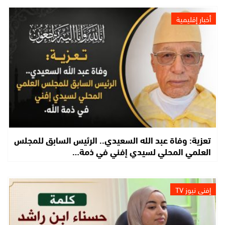
أخبار إقليمية
تعزية: وفاة عبد الله السعيدي.. الرئيس السابق للمجلس
العلمي المحلي لسيدي إفني في ذمة…
إفني نيوز TV