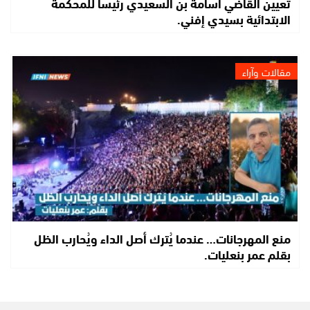
تعيين القاضي أسامة بن السعيدي رئيسا للمحكمة
الابتدائية بسيدي إفني.
مقالات وآراء
منع المهرجانات… عندما يُترك أصل الداء ويُحارب الظل
بقلم عمر بنعليات.