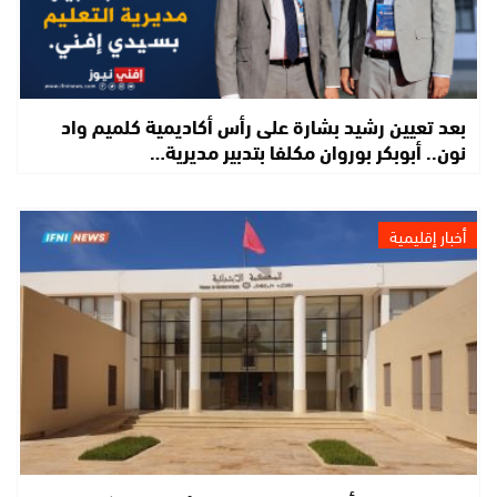
بعد تعيين رشيد بشارة على رأس أكاديمية كلميم واد
نون.. أبوبكر بوروان مكلفا بتدبير مديرية…
أخبار إقليمية