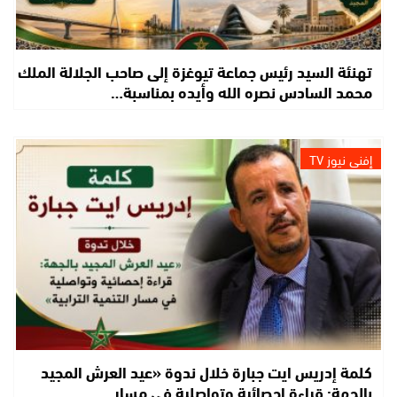
تهنئة السيد رئيس جماعة تيوغزة إلى صاحب الجلالة الملك
محمد السادس نصره الله وأيده بمناسبة…
إفني نيوز TV
كلمة إدريس ايت جبارة خلال ندوة «عيد العرش المجيد
بالجهة: قراءة إحصائية وتواصلية في مسار…