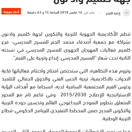
أخبار جهوية
نشر في
16 مارس 2018 الساعة 15 و 43 دقيقة
إدارة النشر
تنظم الأكاديمية الجهوية للتربية والتكوين لجهة كلميم وادنون
بشراكة مع جمعية أصدقاء محمد الجم للمسرح المدرسي- فرع
كلميم فعاليات المهرجان الجهوي للمسرح المدرسي في نسخته
الثانية تحت شعار:”المسرح المدرسي: إبداع وتربية على القيم”.
وتروم هذه التظاهرة، التي ستحتضن افتتاح واختتام فعالياتها قاعة
الندوات بالاكاديمية، تربية الحس الفني والذوق الجمالي للتلميذ
وغرس القيم المجتمعية السامية لديه، انسجاما مع أهداف الرؤية
الاستراتيجية للإصلاح 2015/2030 وفي تناغم تام مع المحور
المتعلق بتطوير النموذج البيداغوجي القائم وتحسين جودة التربية
والتكوين المدرج ضمن المخطط التنفيذي للبرنامج الحكومي-قطاع
التربية الوطنية.
هذا،وستجرى الإقصائيات الجهوية للمهرجان الجهوي الثاني للمسرح