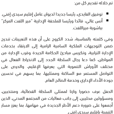
تم خلاله تقديم كل من:
توفيق القايدي، رئيسا جديدا لديوان عامل إقليم سيدي إفني.
أنس غالي، قائدا ورئيسا للملحقة الإدارية “مير اللفت المركز”
بباشوية ميراللفت.
وفي كلمته بالمناسبة، شدد الكروج على أن هذه التعيينات تندرج
ضمن التوجيهات الملكية السامية الرامية إلى الارتقاء بخدمات
الإدارة الترابية، وتكريس مبادئ الحكامة الجيدة وقرب الإدارة من
المواطن، كما دعا رجال السلطة الجدد إلى الانخراط الفعال في
مختلف الأوراش التنموية التي يعرفها الإقليم، والحرص على
التواصل المستمر مع الساكنة وممثليها، بما يسهم في تحسين
جودة الأداء الإداري وخدمة الصالح العام.
الحفل عرف حضورا وازنا لممثلي السلطة القضائية، ومنتخبين،
ومسؤولين محليين، إلى جانب فعاليات من المجتمع المدني، الذين
أجمعوا على ضرورة دعم الأطر الجديدة في مهامها، بما يعزز مسار
التنمية بإقليم سيدي إفني.