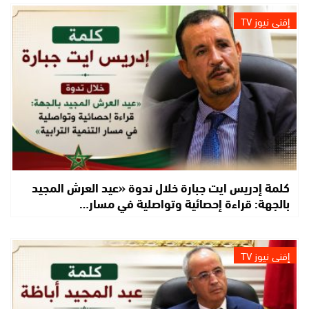
إفني نيوز TV
كلمة إدريس ايت جبارة خلال ندوة «عيد العرش المجيد
بالجهة: قراءة إحصائية وتواصلية في مسار…
إفني نيوز TV