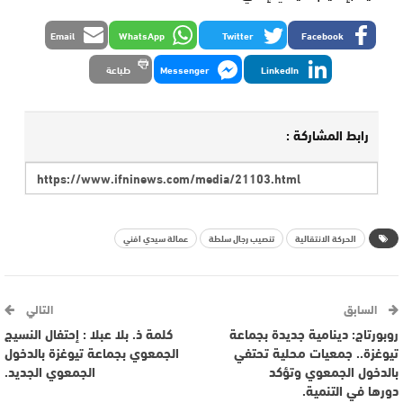
Email
WhatsApp
Twitter
Facebook
LinkedIn
Messenger
طباعة
رابط المشاركة :
الحركة الانتقالية
تنصيب رجال سلطة
عمالة سيدي افني
السابق
التالي
روبورتاج: دينامية جديدة بجماعة
كلمة ذ. بلا عبلا : إحتفال النسيج
تيوغزة.. جمعيات محلية تحتفي
الجمعوي بجماعة تيوغزة بالدخول
بالدخول الجمعوي وتؤكد
الجمعوي الجديد.
دورها في التنمية.