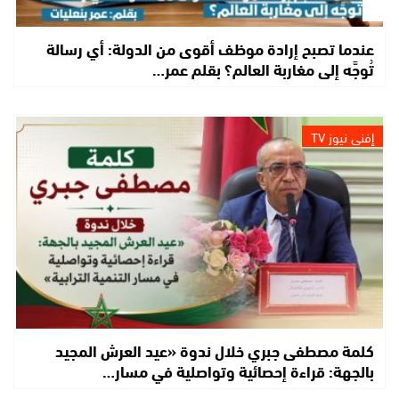
عندما تصبح إرادة موظف أقوى من الدولة: أي رسالة
تُوجَّه إلى مغاربة العالم؟ بقلم عمر…
إفني نيوز TV
كلمة مصطفى جبري خلال ندوة «عيد العرش المجيد
بالجهة: قراءة إحصائية وتواصلية في مسار…