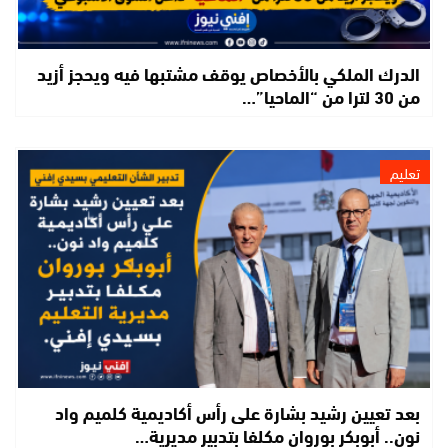
الدرك الملكي بالأخصاص يوقف مشتبها فيه ويحجز أزيد
من 30 لترا من “الماحيا”…
تعليم
بعد تعيين رشيد بشارة على رأس أكاديمية كلميم واد
نون.. أبوبكر بوروان مكلفا بتدبير مديرية…