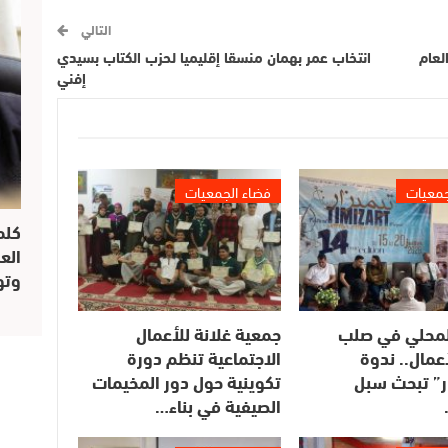
التالي
لعام
انتخاب عمر بهمان منسقا إقليميا لحزب الكتاب بسيدي
إفني
جمعيات
فضاء الجمعيات
كلم
الع
وتو
المحلي في صلب
جمعية غلانة للأعمال
أعمال.. ندوة
الاجتماعية تنظم دورة
ار” تبحث سبل
تكوينية حول دور المخيمات
الصيفية في بناء…