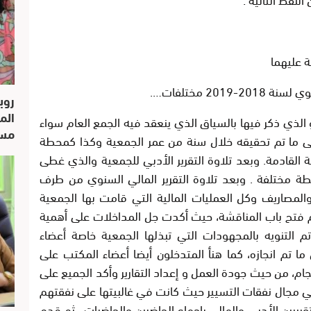
ة عليهما
20 مختلفات….
روب
الم
 الذي ذكر فيها بالسياق الذي ينعقد فيه الجمع العام سواء
مسار
لى ما تم تحقيقه خلال سنة من عمر الجمعية وكذا كمحطة
 القادمة. وبعد تلاوة التقرير الأدبي للجمعية والذي غطى
 مختلفة . وبعد تلاوة التقرير المالي السنوي من طرف
المصاريف وكل العمليات المالية التي قامت بها الجمعية
ممتدة 2017/2018. بعد ها تم فتح باب المناقشة، حيث أكدت جل المداخلات على أهمية
م التنويه بالمجهودات التي تبذلها الجمعية خاصة أعضاء
ما تم انجازه، كما هنأ المتدخلون أيضا أعضاء المكتب على
ام، من حيث جودة العمل و إعداد التقارير وأكد الجميع على
مجال نفقات التسيير حيث كانت في غالبيتها على نفقتهم
ريرين الأدبي والمالي بإجماع الحاضرين والحاضرات . ثم قدم