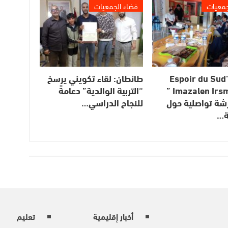
جمعيات
فضاء الجمعيات
جمعية “Espoir du Sud
طانطان: لقاء تكويني يرسخ
Imazalen Irsmouken ”
“التربية الوالدية” دعامةً
شة تواصلية حول
للنجاح الدراسي…
ة…
أخبار إقليمية
تعليم