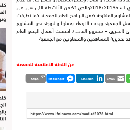
كلم
رءيس الجمعية مشروع برنامج العمل السنوي لسنة2018/2019والذي تضمن الأنشطة التي هي في
الع
لمشاريع المقترحة ضمن البرنامج العام للجمعية. كما تطرقت
وتو
ل الجمعية بهدف الارتقاء بعملها والتوجه نحو المشاريع
رى (الطريق – مشروع الماء…). اختتمت أشغال الجمع العام
د تقديرية للمساهمين والمتعاونين مع الجمعية
عن اللجنة الاعلامية للجمعية
Email
LinkedIn
Messenger
طباعة
كلم
الج
بال
الت