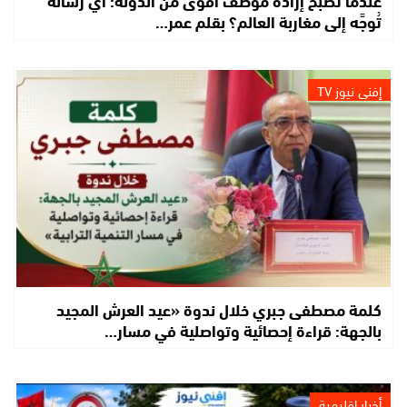
عندما تصبح إرادة موظف أقوى من الدولة: أي رسالة
تُوجَّه إلى مغاربة العالم؟ بقلم عمر…
إفني نيوز TV
كلمة مصطفى جبري خلال ندوة «عيد العرش المجيد
بالجهة: قراءة إحصائية وتواصلية في مسار…
أخبار إقليمية