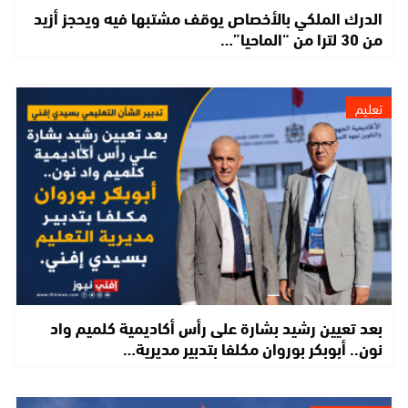
الدرك الملكي بالأخصاص يوقف مشتبها فيه ويحجز أزيد
من 30 لترا من “الماحيا”…
تعليم
بعد تعيين رشيد بشارة على رأس أكاديمية كلميم واد
نون.. أبوبكر بوروان مكلفا بتدبير مديرية…