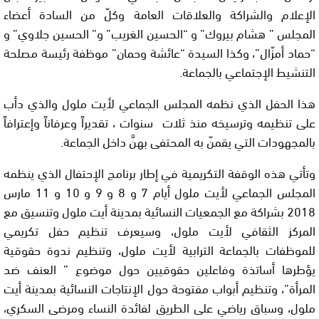
الإعلام والشراكة والعلاقات العامة وكلّ من السادة أعضاء
المجلس ” هشام بيروك” و “الحسين الغريب” و” الحسين جلاوي” و
“حماد أمزّال”، وكذا السيدة “عائشة وحمان” موظفة رئيسة مصلحة
التنشيط الإجتماعي بالجماعة.
هذا الحفل الذي نظمه المجلس الجماعي لأيت ملول والذي دأب
على تنظيمه وترسيخه منذ ثلات سنوات ، تقديراً وعرفاناً وإعترافاً
بالمجهودات التي يقمنّ به المحتفى بهنَّ داخل الجماعة.
وتأتي هذه الوقفة التكريمية في إطار برنامج الإحتفال الذي ينظمه
المجلس الجماعي لأيت ملول أيام 7 و 8 و 9 و 10 و 11 مارس
2018 بشراكة مع الجمعيات النسائية بمدينة أيت ملول وتنسيق مع
المركز الثقافي لأيت ملول، وسيعرف تنظيم حفل تكريمي
للموظفات بالجماعة الترابية لأيت ملول، وتنظيم ندوة حقوقية
يؤطرها أساتذة وفاعلين حقوقيين حول موضوع ” العنف ضد
المرأة”، وتنظيم أبواب مفتوحة حول الإنتاجات النسائية بمدينة أيت
ملول، وسباق رياضي على الطريق لفائدة النساء ومرضى السكري،