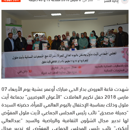
إدارة النشر
شهدت قاعة العروض بدار الحي مبارك أوعمر عشية يوم الأربعاء 07
مارس 2018 حفل تكريم العاملات “الأعوان العرضيين” بجماعة أيت
ملول وذلك بمناسبة الإحتفال باليوم العالمي للمرأة، حضرته السيدة
“جميلة مصدق” نائب رئيس المجلس الجماعي لأيت ملول المفوّض
لها تدبير مجال الشؤون الثقافية والرياضية والسيد “عبدالعالي
أزنكض” نائب رئيس المجلس الجماعي المفوّض له تدبير مجال