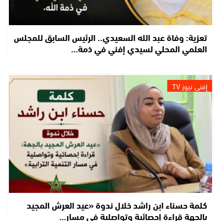
تعزية: وفاة عبد الله السعيدي.. الرئيس السابق للمجلس
العلمي المحلي لسيدي إفني في ذمة…
إفني نيوز TV
كلمة حسناء ابن راشد خلال ندوة «عيد العرش المجيد
بالجهة قراءة إحصائية وتواصلية في مسار…