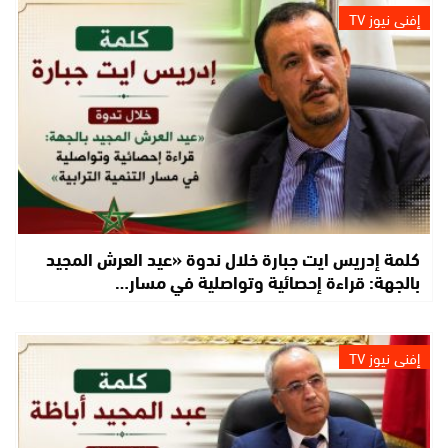
إفني نيوز TV
كلمة إدريس ايت جبارة خلال ندوة «عيد العرش المجيد
بالجهة: قراءة إحصائية وتواصلية في مسار…
إفني نيوز TV