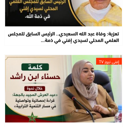
تعزية: وفاة عبد الله السعيدي.. الرئيس السابق للمجلس
العلمي المحلي لسيدي إفني في ذمة…
إفني نيوز TV