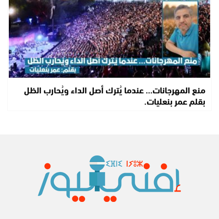
منع المهرجانات… عندما يُترك أصل الداء ويُحارب الظل
بقلم عمر بنعليات.