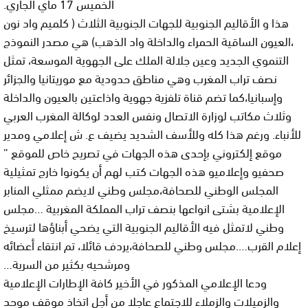
الخميس 17 ماي الجاري.
هذا و الأقاليم الجنوبية للجهات الجنوبية الثلاث ( كلميم واد نون
،العيون الساقية الحمراء والداخلة واد الذهب) هي مصدر النموذج
التنموي الجديد وعين جلالة الملك على الجهوية الموسعة، تمثل
نصف تراب المغرب وهي مناطق حدودية مع موريتانيا والجزائر
وإسبانيا،كما تضم قناة تلفزية جهوية واذاعتين بالعيون والداخلة
وثلاث مكاتب لوزارة الاتصال ونفس العدد لوكالة المغرب العربي
للأنباء. ورغم هذا كله وللأسف الشديد يضيف ع. ش إعلامي ومدير
موقع إلكتروني بإحدى هذه الجهات في تصريح خاص للموقع ”
صحفيو وإعلاميو هذه الجهات كتب لهم أن يكونوا خارج تمثيلية
المجلس الوطني للصحافة،مجلس وطني لايضم ممثلي المنابر
الإعلامية بشتى انواعها بنصف تراب المملكة المغربية …مجلس
وطني لاتمثل فيه الأقاليم الجنوبية التي يضحي أبناؤها لترسيخ
إعلام القرب….مجلس وطني للصحافة،يردف قائلا، تم انتقاء أعضائه
ومرشحيه بكثير من السرية…
ودعا الإعلامي المذكور في الأخير كافة الإطارات الإعلامية
والزميلات والزملاء للاجتماع عاجلا من أجل اتخاذ موقف موحد