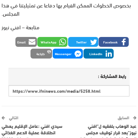
بخصوص الخطوات الممكن القيام بها دفاعا عن تمثيليتنا في هذا
المجلس.
متابعة – افني نيوز
Email
WhatsApp
Twitter
Facebook
LinkedIn
Messenger
طباعة
رابط المشاركة :
السابق
التالي
عبد الوهاب بلفقيه ل”افني
سيدي افني :عامل الإقليم يعطي
نيوز”بعد قرار توقيف مجلس
انطلاقة عملية الدعم الغذائي