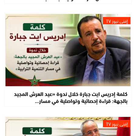
إفني نيوز TV
كلمة إدريس ايت جبارة خلال ندوة «عيد العرش المجيد
بالجهة: قراءة إحصائية وتواصلية في مسار…
إفني نيوز TV