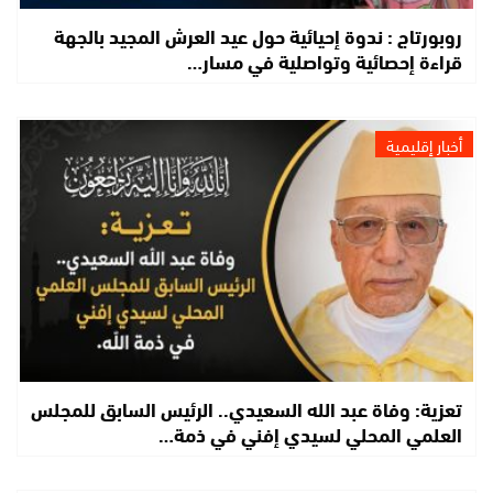
روبورتاج : ندوة إحيائية حول عيد العرش المجيد بالجهة
قراءة إحصائية وتواصلية في مسار…
أخبار إقليمية
تعزية: وفاة عبد الله السعيدي.. الرئيس السابق للمجلس
العلمي المحلي لسيدي إفني في ذمة…