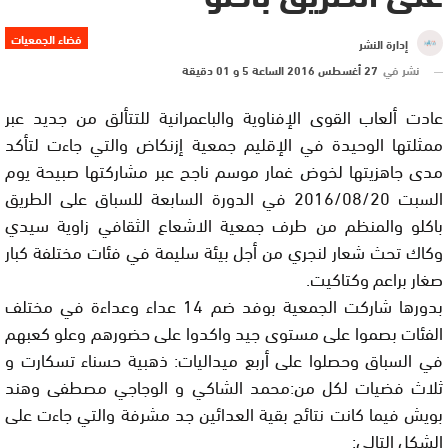
فضاء الجمعيات
إدارة النشر
نشر في
27 أغسطس 2016 الساعة 5 و 01 دقيقة
عادت ألعاب القوى الإفناوية والباعمرانية للتتألق من جديد عبر
ممثلتها الوحيدة في الإقليم جمعية إزنكاض والتي جاءت لتأكد
مدى جاهزيتها لخوض غمار موسم ناجح عبر مشاركتها صبيحة يوم
السبت 2016/08/20 في الدورة السابعة للسباق على الطريق
باكلو والمنظم من طرف جمعية الاشعاع الثقافي زاوية سيدي
وكاك تحث شعار لنجري من أجل بيئة سليمة في فئات مختلفة كبار
صغار براعم وكتاكيت.
بدورها شاركت الجمعية بوفد ضم 14 عداء وعداءة في مختلف
الفئات بصموا على مستوى جيد واكدوا على حضورهم وعلو كعبهم
في السباق وحصلوا على أربع ميداليات: ذهبية حسناء تسكارت و
ثلاث فضيات لكل من:محمد الشاكي و الوجاجي مصطفى وهند
بويش فيما كانت نتائج بقية العدائين جد مشرفة والتي جاءت على
الشكل التالي: