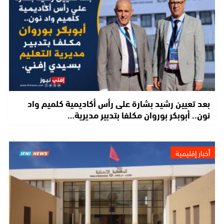
بعد تعيين رشيد بشارة على رأس أكاديمية كلميم واد
نون.. أبوبكر بوروان مكلفا بتدبير مديرية…
أخبار إقليمية