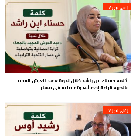
إفني نيوز TV
كلمة حسناء ابن راشد خلال ندوة «عيد العرش المجيد
بالجهة قراءة إحصائية وتواصلية في مسار…
إفني نيوز TV