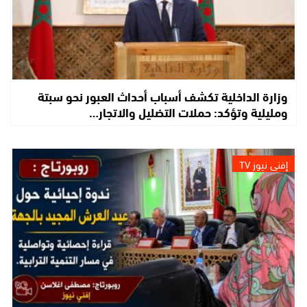
وزارة الداخلية تكشف أسباب أحداث العبور نحو سبتة
ومليلية وتؤكد: حملات التضليل والاتجار…
إفني نيوز TV